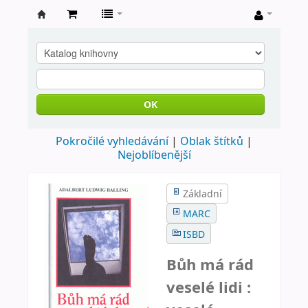
Farní
knihovna
Nové
Město
OK
nad
Pokročilé vyhledávání
Oblak štítků
Metují
Nejoblíbenější
Základní
MARC
ISBD
Bůh má rád
veselé lidi :