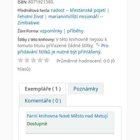
8071921580.
ISBN:
radost -- křesťanské pojetí
|
Předmětová hesla:
řeholní život
|
mariannhillští misionáři --
Zimbabwe
vzpomínky
|
příběhy
Žánr/Forma:
V této knihovně nejsou k
Štítky z této knihovny:
tomuto titulu přiřazené žádné štítky.
Pro
přidávání štítků je nutné být přihlášený.
Průměrné hodnocení: 0.0 (0
hlasů)
Exempláře
( 1 )
Poznámky
Komentáře ( 0 )
Farní knihovna Nové Město nad Metují
Dostupné