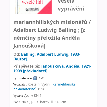
veselá
vyprávění
mariannhillských misionářů /
Adalbert Ludwig Balling ; [z
němčiny přeložila Anděla
Janoušková]
Od:
Balling, Adalbert Ludwig
, 1933-
[Autor]
.
Přispěvatel(é):
Janoušková, Anděla
, 1921-
1999
[překladatel]
.
Text
Typ materiálu:
Kostelní Vydří :
Karmelitánské
Vydavatel:
nakladatelství,
1996
Vyd. v KN 1
.
Vydání:
94 s., [8] s. barev. il. ; 18 cm
.
Popis: