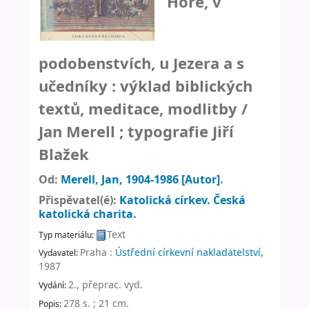
Hoře, v
podobenstvích, u Jezera a s
učedníky : výklad biblických
textů, meditace, modlitby /
Jan Merell ; typografie Jiří
Blažek
Od:
Merell, Jan
, 1904-1986
[Autor]
.
Přispěvatel(é):
Katolická církev. Česká
katolická charita
.
Text
Typ materiálu:
Praha :
Ústřední církevní nakladatelství,
Vydavatel:
1987
2., přeprac. vyd
.
Vydání:
278 s. ; 21 cm
.
Popis: