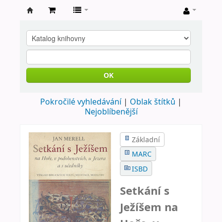
Farní
knihovna
Nové
Město
OK
nad
Pokročilé vyhledávání
Oblak štítků
Metují
Nejoblíbenější
Základní
MARC
ISBD
Setkání s
Ježíšem na