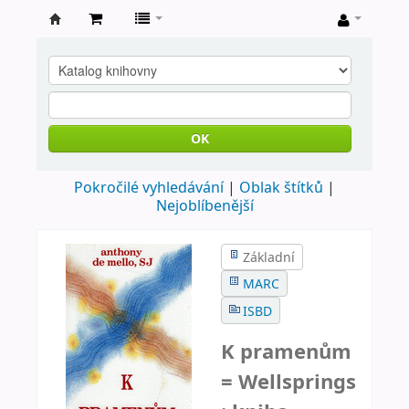
Farní
knihovna
Nové
Město
OK
nad
Pokročilé vyhledávání
Oblak štítků
Metují
Nejoblíbenější
Základní
MARC
ISBD
K pramenům
= Wellsprings