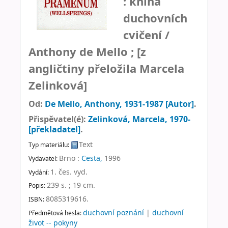
: kniha
duchovních
cvičení /
Anthony de Mello ; [z
angličtiny přeložila Marcela
Zelinková]
Od:
De Mello, Anthony
, 1931-1987
[Autor]
.
Přispěvatel(é):
Zelinková, Marcela
, 1970-
[překladatel]
.
Text
Typ materiálu:
Brno :
Cesta,
1996
Vydavatel:
1. čes. vyd
.
Vydání:
239 s. ; 19 cm
.
Popis:
8085319616.
ISBN:
duchovní poznání
|
duchovní
Předmětová hesla:
život -- pokyny