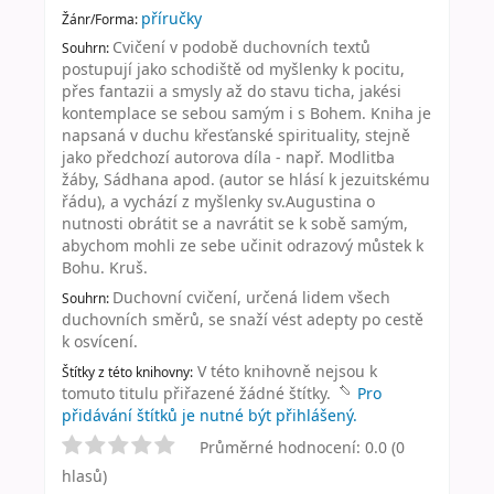
příručky
Žánr/Forma:
Cvičení v podobě duchovních textů
Souhrn:
postupují jako schodiště od myšlenky k pocitu,
přes fantazii a smysly až do stavu ticha, jakési
kontemplace se sebou samým i s Bohem. Kniha je
napsaná v duchu křesťanské spirituality, stejně
jako předchozí autorova díla - např. Modlitba
žáby, Sádhana apod. (autor se hlásí k jezuitskému
řádu), a vychází z myšlenky sv.Augustina o
nutnosti obrátit se a navrátit se k sobě samým,
abychom mohli ze sebe učinit odrazový můstek k
Bohu. Kruš.
Duchovní cvičení, určená lidem všech
Souhrn:
duchovních směrů, se snaží vést adepty po cestě
k osvícení.
V této knihovně nejsou k
Štítky z této knihovny:
tomuto titulu přiřazené žádné štítky.
Pro
přidávání štítků je nutné být přihlášený.
Průměrné hodnocení: 0.0 (0
hlasů)