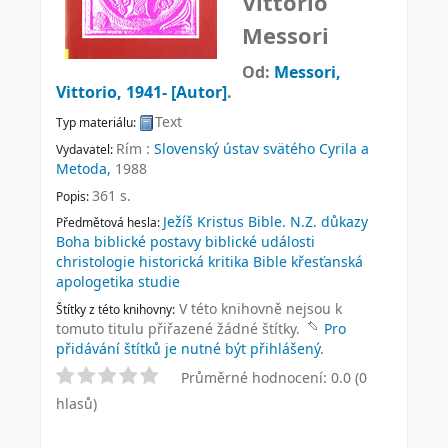
Vittorio
Messori
Od:
Messori,
Vittorio
, 1941-
[Autor]
.
Text
Typ materiálu:
Rím :
Slovenský ústav svätého Cyrila a
Vydavatel:
Metoda,
1988
361 s
.
Popis:
Ježíš Kristus Bible. N.Z. důkazy
Předmětová hesla:
Boha biblické postavy biblické události
christologie historická kritika Bible křesťanská
apologetika studie
V této knihovně nejsou k
Štítky z této knihovny:
tomuto titulu přiřazené žádné štítky.
Pro
přidávání štítků je nutné být přihlášený.
Průměrné hodnocení: 0.0 (0
hlasů)