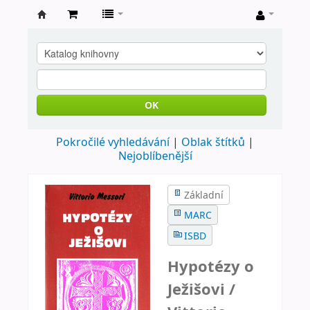
Farní
knihovna
Nové
Město
OK
nad
Pokročilé vyhledávání
Oblak štítků
Metují
Nejoblíbenější
Základní
MARC
ISBD
Hypotézy o
Ježišovi /