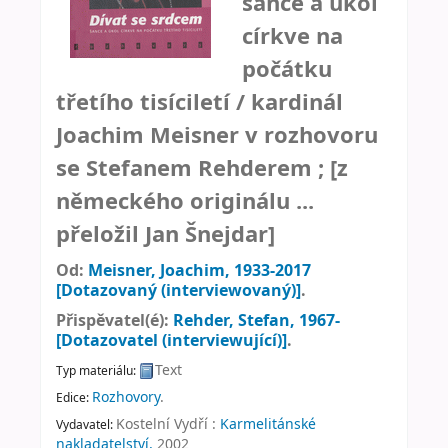
šance a úkol
církve na
počátku
třetího tisíciletí /
kardinál
Joachim Meisner v rozhovoru
se Stefanem Rehderem ; [z
německého originálu ...
přeložil Jan Šnejdar]
Od:
Meisner, Joachim
, 1933-2017
[Dotazovaný (interviewovaný)]
.
Přispěvatel(é):
Rehder, Stefan
, 1967-
[Dotazovatel (interviewující)]
.
Text
Typ materiálu:
Rozhovory
.
Edice:
Kostelní Vydří :
Karmelitánské
Vydavatel:
nakladatelství,
2002