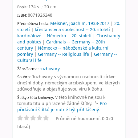
174 s. ; 20 cm
.
Popis:
8071926248.
ISBN:
Meisner, Joachim, 1933-2017
|
20.
Předmětová hesla:
století
|
křesťanství a společnost -- 20. století
|
kardinálové -- Německo -- 20. století
|
Christianity
and politics
|
Cardinals -- Germany -- 20th
century
|
Německo -- náboženské a kulturní
poměry
|
Germany -- Religious life
|
Germany --
Cultural life
rozhovory
Žánr/Forma:
Rozhovory s významnou osobností církve
Souhrn:
dnešní doby, německým arcibiskupem, ve kterých
zdůvodňuje a objasňuje svou víru k Bohu.
V této knihovně nejsou k
Štítky z této knihovny:
tomuto titulu přiřazené žádné štítky.
Pro
přidávání štítků je nutné být přihlášený.
Průměrné hodnocení: 0.0 (0
hlasů)