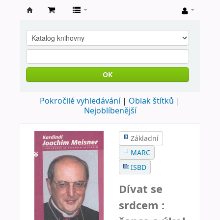
Farní
knihovna
Nové
Město
OK
nad
Pokročilé vyhledávání
Oblak štítků
Metují
Nejoblíbenější
Základní
MARC
ISBD
Dívat se
srdcem :