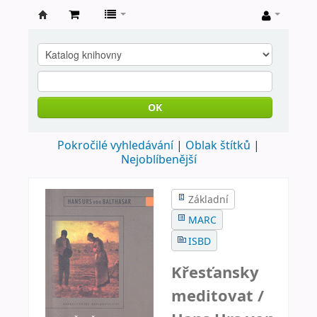
Farní
knihovna
Nové
Město
OK
nad
Pokročilé vyhledávání
Oblak štítků
Metují
Nejoblíbenější
Základní
MARC
ISBD
Křesťansky
meditovat /