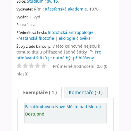
Studium ; sv. 15
.
Edice:
Řím :
Křesťanská akademie,
1970
Vydavatel:
1. vyd
.
Vydání:
1 sv
.
Popis:
filozofická antropologie
|
Předmětová hesla:
křesťanská filozofie
|
ekologie člověka
V této knihovně nejsou k
Štítky z této knihovny:
tomuto titulu přiřazené žádné štítky.
Pro
přidávání štítků je nutné být přihlášený.
Průměrné hodnocení: 0.0 (0
hlasů)
Exempláře
( 1 )
Komentáře ( 0 )
Farní knihovna Nové Město nad Metují
Dostupné