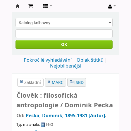
Farní
knihovna
Nové
Město
OK
nad
Pokročilé vyhledávání
Oblak štítků
Metují
Nejoblíbenější
Základní
MARC
ISBD
Člověk : filosofická
antropologie /
Dominik Pecka
Od:
Pecka, Dominik
, 1895-1981
[Autor]
.
Text
Typ materiálu: