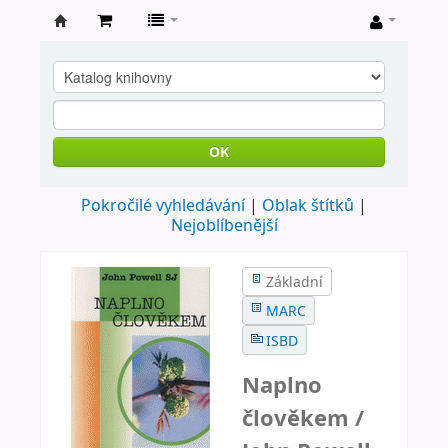
Farní
knihovna
Nové
Město
OK
nad
Pokročilé vyhledávání
Oblak štítků
Metují
Nejoblíbenější
Základní
MARC
ISBD
Naplno
člověkem /