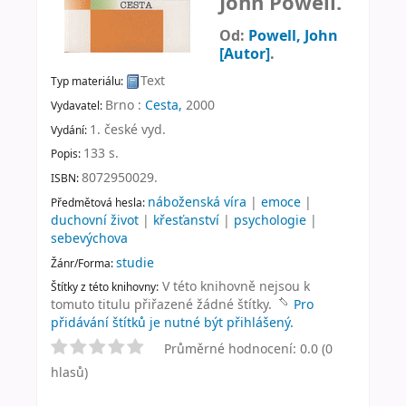
John Powell.
Od:
Powell, John
[Autor]
.
Text
Typ materiálu:
Brno :
Cesta,
2000
Vydavatel:
1. české vyd
.
Vydání:
133 s
.
Popis:
8072950029.
ISBN:
náboženská víra
|
emoce
|
Předmětová hesla:
duchovní život
|
křesťanství
|
psychologie
|
sebevýchova
studie
Žánr/Forma:
V této knihovně nejsou k
Štítky z této knihovny:
tomuto titulu přiřazené žádné štítky.
Pro
přidávání štítků je nutné být přihlášený.
Průměrné hodnocení: 0.0 (0
hlasů)