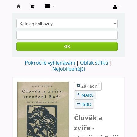
Farní
knihovna
Nové
Město
OK
nad
Pokročilé vyhledávání
Oblak štítků
Metují
Nejoblíbenější
Základní
MARC
ISBD
Člověk a
zvíře -