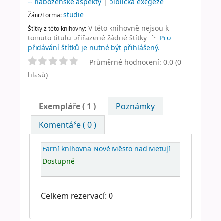
-- náboženské aspekty
|
biblická exegeze
studie
Žánr/Forma:
V této knihovně nejsou k
Štítky z této knihovny:
tomuto titulu přiřazené žádné štítky.
Pro
přidávání štítků je nutné být přihlášený.
Průměrné hodnocení: 0.0 (0
hlasů)
Exempláře
( 1 )
Poznámky
Komentáře ( 0 )
Farní knihovna Nové Město nad Metují
Dostupné
Celkem rezervací: 0