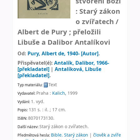
stvoření Boží
: Starý zákon
o zvířatech /
Albert de Pury ; přeložili
Libuše a Dalibor Antalíkovi
Od:
Pury, Albert de
, 1940-
[Autor]
.
Přispěvatel(é):
Antalík, Dalibor
, 1966-
[překladatel]
|
Antalíková, Libuše
[překladatel]
.
Text
Typ materiálu:
Praha :
Kalich,
1999
Vydavatel:
1. vyd
.
Vydání:
131 s. : il. ; 17 cm
.
Popis:
8070173130.
ISBN:
Starý zákon o zvířatech
.
Další název:
Bible. Starý zákon
|
člověk a zvíře
Předmětová hesla: