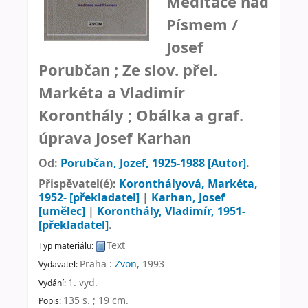
Meditace nad
Písmem /
Josef
Porubčan ; Ze slov. přel.
Markéta a Vladimír
Koronthály ; Obálka a graf.
úprava Josef Karhan
Od:
Porubčan, Jozef
, 1925-1988
[Autor]
.
Přispěvatel(é):
Koronthályová, Markéta
,
1952-
[překladatel]
|
Karhan, Josef
[umělec]
|
Koronthály, Vladimír
, 1951-
[překladatel]
.
Text
Typ materiálu:
Praha :
Zvon,
1993
Vydavatel:
1. vyd
.
Vydání:
135 s. ; 19 cm
.
Popis: