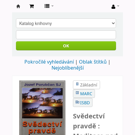
Farní
knihovna
Nové
Město
OK
nad
Pokročilé vyhledávání
Oblak štítků
Metují
Nejoblíbenější
Základní
MARC
ISBD
Svědectví
pravdě :