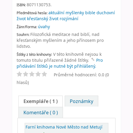
8071130753.
ISBN:
aktuální myšlenky bible duchovní
Předmětová hesla:
život křesťanský život rozjímání
úvahy
Žánr/Forma:
Filozofická meditace nad biblí, nad
Souhrn:
křesťanským myšlením a jeho přínosem pro
lidstvo.
V této knihovně nejsou k
Štítky z této knihovny:
tomuto titulu přiřazené žádné štítky.
Pro
přidávání štítků je nutné být přihlášený.
Průměrné hodnocení: 0.0 (0
hlasů)
Exempláře
( 1 )
Poznámky
Komentáře ( 0 )
Farní knihovna Nové Město nad Metují