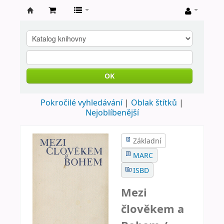
Farní
knihovna
Nové
Město
OK
nad
Pokročilé vyhledávání
Oblak štítků
Metují
Nejoblíbenější
Základní
MARC
ISBD
Mezi
člověkem a