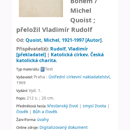
Bohem /
Michel
Quoist ;
přeložil Vladimír Rudolf
Od:
Quoist, Michel
, 1921-1997
[Autor]
.
Přispěvatel(é):
Rudolf, Vladimír
[překladatel]
|
Katolická církev. Česká
katolická charita
.
Text
Typ materiálu:
Praha :
Ústřední církevní nakladatelství,
Vydavatel:
1969
Vyd. 1
.
Vydání:
212 s. ; 20 cm
.
Popis:
křesťanský život
|
smysl života
|
Předmětová hesla:
člověk
|
Bůh a člověk
úvahy
Žánr/Forma:
Digitalizovaný dokument
Online zdroje: