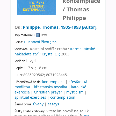
kontemplace
/
Thomas
Philippe
Od:
Philippe, Thomas
, 1905-1993
[Autor]
.
Text
Typ materiálu:
Duchovní život ; 56
.
Edice:
Kostelní Vydří : Praha :
Karmelitánské
Vydavatel:
nakladatelství ; Krystal OP,
2003
1. vyd
.
Vydání:
117 s. ; 18 cm
.
Popis:
8085929562;
8071928445.
ISBN:
kontemplace
|
křesťanská
Předmětová hesla:
modlitba
|
křesťanská mystika
|
katolické
exercicie
|
Christian prayer
|
mysticism
|
spiritual exercises
|
contemplation
úvahy
|
essays
Žánr/Forma:
V této knihovně nejsou k
Štítky z této knihovny: