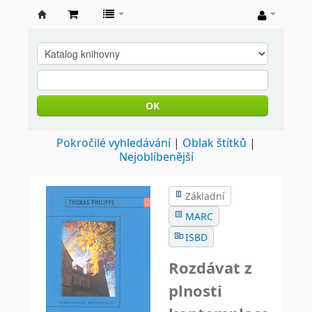
Farní
knihovna
Nové
Město
OK
nad
Pokročilé vyhledávání
Oblak štítků
Metují
Nejoblíbenější
Základní
MARC
ISBD
Rozdávat z
plnosti