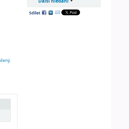
Další hledání
Sdílet
ášený.