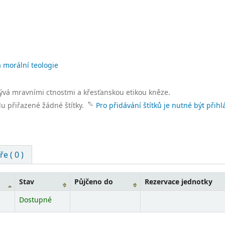
 morální teologie
ývá mravními ctnostmi a křesťanskou etikou kněze.
lu přiřazené žádné štítky.
Pro přidávání štítků je nutné být přihl
e ( 0 )
Stav
Půjčeno do
Rezervace jednotky
Dostupné