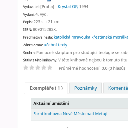
[Praha] :
Krystal OP,
1994
Vydavatel:
4. vyd
.
Vydání:
223 s. ; 21 cm
.
Popis:
809015283X.
ISBN:
katolická mravouka křesťanská morálka
Předmětová hesla:
učební texty
Žánr/Forma:
Pomocné skriptum pro studující teologie se zab
Souhrn:
V této knihovně nejsou k tomuto titu
Štítky z této knihovny:
Průměrné hodnocení: 0.0 (0 hlasů)
Exempláře
( 1 )
Poznámky
Komentář
Aktuální umístění
Farní knihovna Nové Město nad Metují