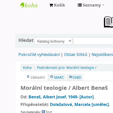
Košík
Seznamy
Farní
knihovna
Nové
Město
Hledat
nad
Pokročilé vyhledávání
Oblak štítků
Nejoblíbeně
Metují
Koha
›
Podrobnosti pro:
Morální teologie /
Základní
MARC
ISBD
Morální teologie /
Albert Beneš
Od:
Beneš, Albert Josef
, 1949-
[Autor]
.
Přispěvatel(é):
Doležalová, Marcela
[umělec]
.
Text
Typ materiálu: