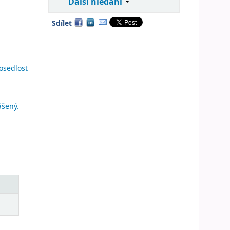
Další hledání
Sdílet
osedlost
ášený.