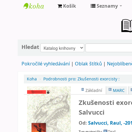
Košík
Seznamy
Farní
knihovna
Nové
Město
Hledat
nad
Pokročilé vyhledávání
Oblak štítků
Nejoblíbeně
Metují
Koha
›
Podrobnosti pro:
Zkušenosti exorcisty :
Základní
MARC
Zkušenosti exorc
Salvucci
Od:
Salvucci, Raul
, -20
Text
Typ materiálu: