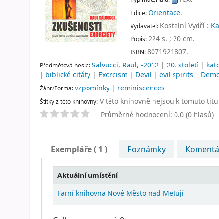
Orientace
.
Edice:
Kostelní Vydří :
Ka
Vydavatel:
224 s. ; 20 cm
.
Popis:
8071921807.
ISBN:
Salvucci, Raul, -2012
|
20. století
|
kato
Předmětová hesla:
|
biblické citáty
|
Exorcism
|
Devil
|
evil spirits
|
Demo
vzpomínky
|
reminiscences
Žánr/Forma:
V této knihovně nejsou k tomuto titu
Štítky z této knihovny:
Průměrné hodnocení: 0.0 (0 hlasů)
Exempláře
( 1 )
Poznámky
Komentář
Aktuální umístění
Farní knihovna Nové Město nad Metují