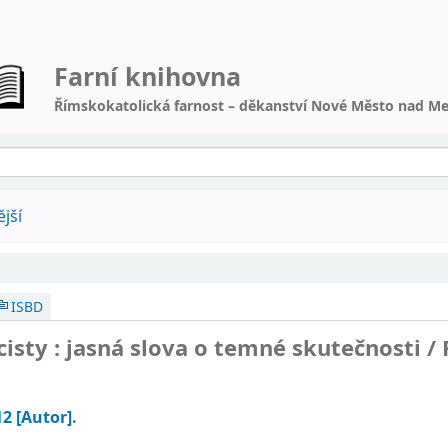
Farní knihovna
Římskokatolická farnost – děkanství Nové Město nad Me
jší
ISBD
isty : jasná slova o temné skutečnosti /
12
[Autor]
.