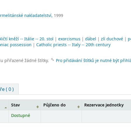
rmelitánské nakladatelství,
1999
ličtí kněží -- Itálie -- 20. stol
|
exorcismus
|
ďábel
|
zlí duchové
|
p
niac possession
|
Catholic priests -- Italy -- 20th century
lu přiřazené žádné štítky.
Pro přidávání štítků je nutné být přihl
e ( 0 )
Stav
Půjčeno do
Rezervace jednotky
Dostupné