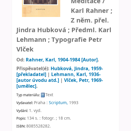
Meditace /
Karl Rahner ;
Z něm. přel.
Jindra Hubková ; Předml. Karl
Lehmann ; Typografie Petr
Vlček
Od:
Rahner, Karl
, 1904-1984
[Autor]
.
Přispěvatel(é):
Hubková, Jindra
, 1959-
[překladatel]
|
Lehmann, Karl
, 1936-
[autor úvodu atd.]
|
Vlček, Petr
, 1969-
[umělec]
.
Text
Typ materiálu:
Praha :
Scriptum,
1993
Vydavatel:
1. vyd
.
Vydání:
134 s. : fotogr. ; 18 cm
.
Popis:
8085528282.
ISBN: