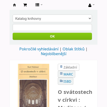
Farní
knihovna
Nové
Město
OK
nad
Pokročilé vyhledávání
Oblak štítků
Metují
Nejoblíbenější
Základní
MARC
ISBD
O svátostech
v církvi :