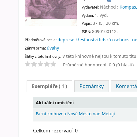
Náchod :
Kompas
Vydavatel:
1. vyd
.
Vydání:
37 s. ; 20 cm
.
Popis:
8090100112.
ISBN:
deprese křesťanství lidská osobnost n
Předmětová hesla:
úvahy
Žánr/Forma:
V této knihovně nejsou k tomuto titu
Štítky z této knihovny:
Průměrné hodnocení: 0.0 (0 hlasů)
Exempláře
( 1 )
Poznámky
Komentář
Aktuální umístění
Farní knihovna Nové Město nad Metují
Celkem rezervací: 0