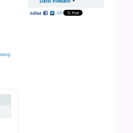
Další hledání
Sdílet
ášený.