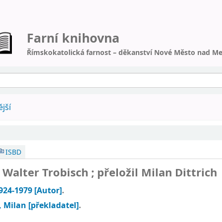
Farní knihovna
Římskokatolická farnost – děkanství Nové Město nad Me
jší
ISBD
/
Walter Trobisch ; přeložil Milan Dittrich
1924-1979
[Autor]
.
, Milan
[překladatel]
.