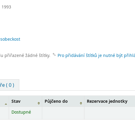
,
1993
esobeckost
lu přiřazené žádné štítky.
Pro přidávání štítků je nutné být přihl
e ( 0 )
Stav
Půjčeno do
Rezervace jednotky
Dostupné