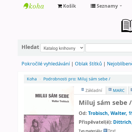
Košík
Seznamy
Farní
knihovna
Nové
Město
Hledat
nad
Pokročilé vyhledávání
Oblak štítků
Nejoblíbeně
Metují
Koha
›
Podrobnosti pro:
Miluj sám sebe /
Základní
MARC
Miluj sám sebe 
Od:
Trobisch, Walter
, 
Přispěvatel(é):
Dittrich
Text
Typ materiálu: