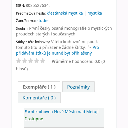
8085527634.
ISBN:
křesťanská mystika
|
mystika
Předmětová hesla:
studie
Žánr/Forma:
První česky psaná monografie o mystických
Souhrn:
proudech starých i současných.
V této knihovně nejsou k
Štítky z této knihovny:
tomuto titulu přiřazené žádné štítky.
Pro
přidávání štítků je nutné být přihlášený.
Průměrné hodnocení: 0.0 (0
hlasů)
Exempláře
( 1 )
Poznámky
Komentáře ( 0 )
Farní knihovna Nové Město nad Metují
Dostupné