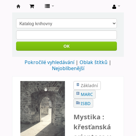
Farní
knihovna
Nové
Město
OK
nad
Pokročilé vyhledávání
Oblak štítků
Metují
Nejoblíbenější
Základní
MARC
ISBD
Mystika :
křesťanská