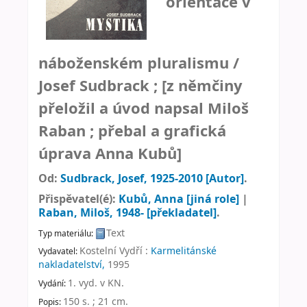
orientace v
náboženském pluralismu /
Josef Sudbrack ; [z němčiny
přeložil a úvod napsal Miloš
Raban ; přebal a grafická
úprava Anna Kubů]
Od:
Sudbrack, Josef
, 1925-2010
[Autor]
.
Přispěvatel(é):
Kubů, Anna
[jiná role]
|
Raban, Miloš
, 1948-
[překladatel]
.
Text
Typ materiálu:
Kostelní Vydří :
Karmelitánské
Vydavatel:
nakladatelství,
1995
1. vyd. v KN
.
Vydání:
150 s. ; 21 cm
.
Popis: