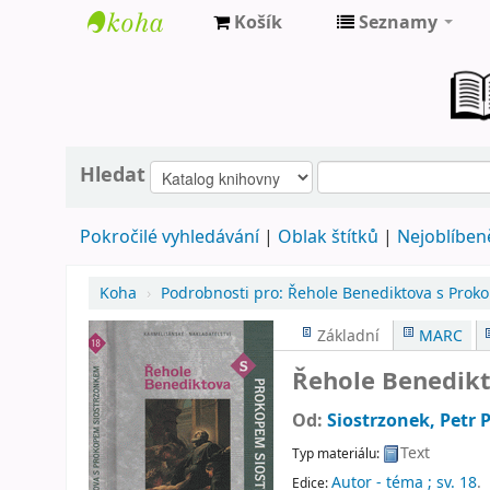
Košík
Seznamy
Farní
knihovna
Nové
Město
Hledat
nad
Pokročilé vyhledávání
Oblak štítků
Nejoblíbeně
Metují
Koha
›
Podrobnosti pro:
Řehole Benediktova s Prok
Základní
MARC
Řehole Benedik
Od:
Siostrzonek, Petr 
Text
Typ materiálu:
Autor - téma ; sv. 18
.
Edice: