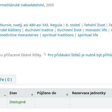
rmelitánské nakladatelství,
2005
Nursie, svatý, asi 480-asi 543. Regula
|
6. století
|
řeholní život
|
ř
nské kláštery
|
duchovní tradice
|
duchovní život
|
monastic life
|
enedictine monasteries
|
spiritual traditions
|
spiritual life
lu přiřazené žádné štítky.
Pro přidávání štítků je nutné být přihl
e ( 0 )
Stav
Půjčeno do
Rezervace jednotky
Dostupné