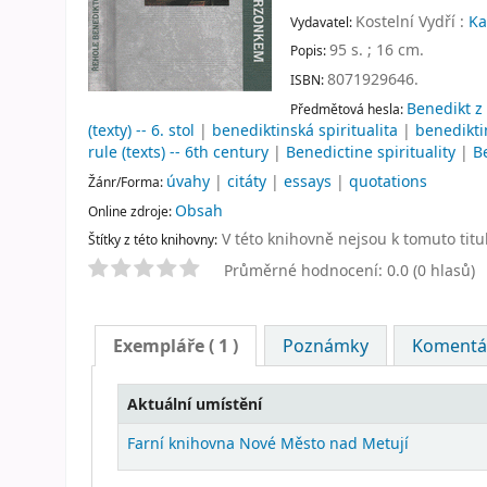
Kostelní Vydří :
Ka
Vydavatel:
95 s. ; 16 cm
.
Popis:
8071929646.
ISBN:
Benedikt z 
Předmětová hesla:
(texty) -- 6. stol
|
benediktinská spiritualita
|
benedikti
rule (texts) -- 6th century
|
Benedictine spirituality
|
B
úvahy
|
citáty
|
essays
|
quotations
Žánr/Forma:
Obsah
Online zdroje:
V této knihovně nejsou k tomuto titu
Štítky z této knihovny:
Průměrné hodnocení: 0.0 (0 hlasů)
Exempláře
( 1 )
Poznámky
Komentář
Aktuální umístění
Farní knihovna Nové Město nad Metují