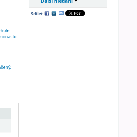
Další hledání
Sdílet
ehole
monastic
ášený.