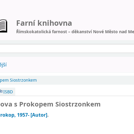
Farní knihovna
Římskokatolická farnost – děkanství Nové Město nad Me
jší
opem Siostrzonkem
ISBD
tova s Prokopem Siostrzonkem
Prokop
, 1957-
[Autor]
.