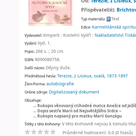
Od:
Terezie, z Lisieux, 
Přispěvatel(é):
Brichtov
Text
Typ materiálu:
Karmelitánská spiritual
Edice:
Vimperk : Kostelní Vydří :
Nakladatelství Tisk
Vydavatel:
Vyd. 1
.
Vydání:
266 s. ; 20 cm
.
Popis:
8090080758.
ISBN:
Dějiny duše
.
Další název:
Terezie, z Lisieux, svatá, 1873-1897
Předmětová hesla:
autobiografie
Žánr/Forma:
Digitalizovaný dokument
Online zdroje:
Obsahuje:
Rukopis věnovaný ctihodné matce Anežce od Ježíše
Dopis sestře Marii od Nejsvětějšího Srdce --
Rukopis napsaný pro matku Marii Gonzágu
V této knihovně nejsou k tomuto titu
Štítky z této knihovny:
Průměrné hodnocení: 0.0 (0 hlasů)