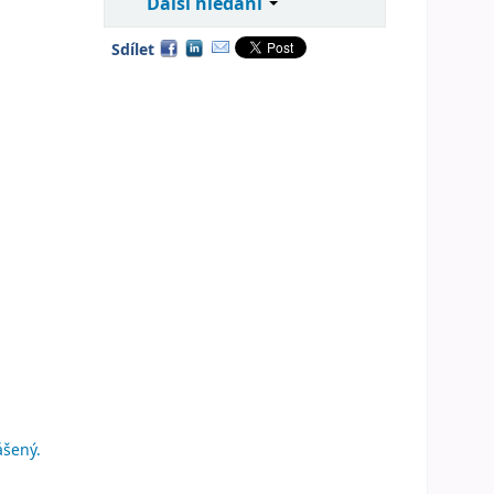
Další hledání
Sdílet
ášený.