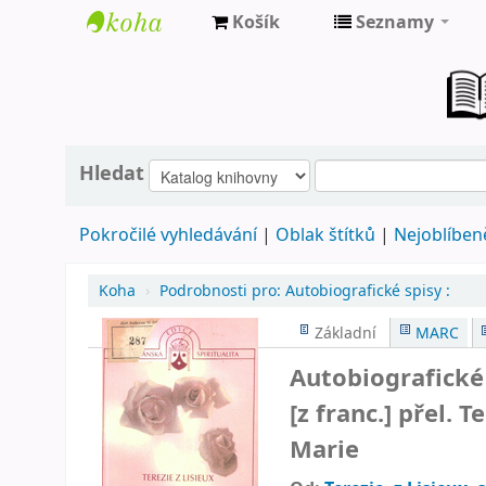
Košík
Seznamy
Farní
knihovna
Nové
Město
Hledat
nad
Pokročilé vyhledávání
Oblak štítků
Nejoblíbeně
Metují
Koha
›
Podrobnosti pro:
Autobiografické spisy :
Základní
MARC
Autobiografické 
[z franc.] přel. 
Marie