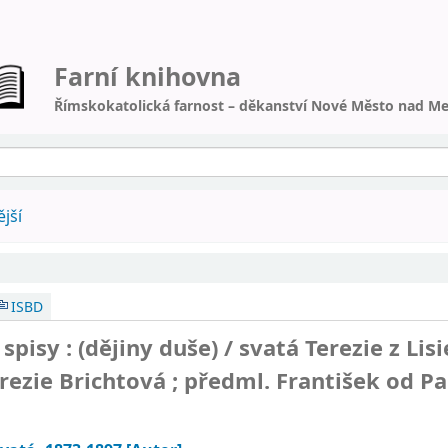
Farní knihovna
Římskokatolická farnost – děkanství Nové Město nad Me
jší
ISBD
spisy : (dějiny duše) /
svatá Terezie z Lisi
Terezie Brichtová ; předml. František od P