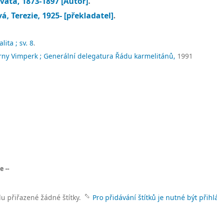
svatá
, 1873-1897
[Autor]
.
á, Terezie
, 1925-
[překladatel]
.
ita ; sv. 8
.
árny Vimperk ; Generální delegatura Řádu karmelitánů,
1991
 --
lu přiřazené žádné štítky.
Pro přidávání štítků je nutné být přihl