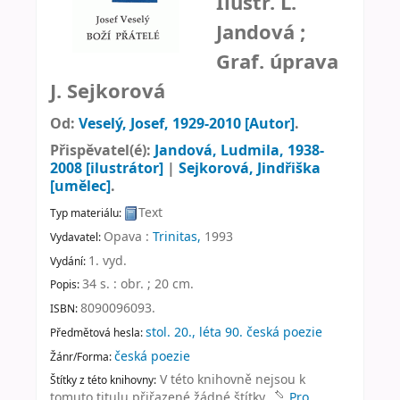
Ilustr. L.
Jandová ;
Graf. úprava
J. Sejkorová
Od:
Veselý, Josef
, 1929-2010
[Autor]
.
Přispěvatel(é):
Jandová, Ludmila
, 1938-
2008
[ilustrátor]
|
Sejkorová, Jindřiška
[umělec]
.
Text
Typ materiálu:
Opava :
Trinitas,
1993
Vydavatel:
1. vyd
.
Vydání:
34 s. : obr. ; 20 cm
.
Popis:
8090096093.
ISBN:
stol. 20., léta 90. česká poezie
Předmětová hesla:
česká poezie
Žánr/Forma:
V této knihovně nejsou k
Štítky z této knihovny:
tomuto titulu přiřazené žádné štítky.
Pro