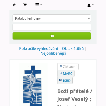
Farní
knihovna
Nové
Město
OK
nad
Pokročilé vyhledávání
Oblak štítků
Metují
Nejoblíbenější
Základní
MARC
ISBD
Boží přátelé /
Josef Veselý ;