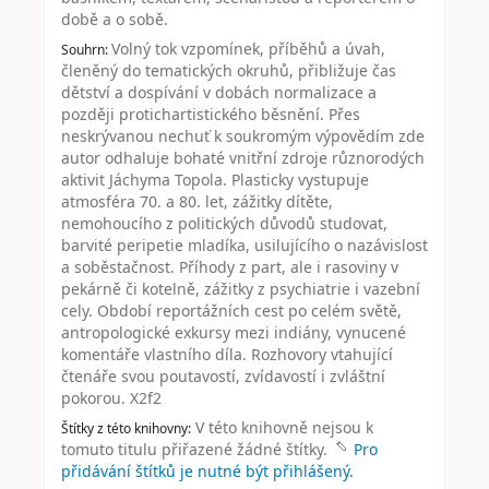
době a o sobě.
Volný tok vzpomínek, příběhů a úvah,
Souhrn:
členěný do tematických okruhů, přibližuje čas
dětství a dospívání v dobách normalizace a
později protichartistického běsnění. Přes
neskrývanou nechuť k soukromým výpovědím zde
autor odhaluje bohaté vnitřní zdroje různorodých
aktivit Jáchyma Topola. Plasticky vystupuje
atmosféra 70. a 80. let, zážitky dítěte,
nemohoucího z politických důvodů studovat,
barvité peripetie mladíka, usilujícího o nazávislost
a soběstačnost. Příhody z part, ale i rasoviny v
pekárně či kotelně, zážitky z psychiatrie i vazební
cely. Období reportážních cest po celém světě,
antropologické exkursy mezi indiány, vynucené
komentáře vlastního díla. Rozhovory vtahující
čtenáře svou poutavostí, zvídavostí i zvláštní
pokorou. X2f2
V této knihovně nejsou k
Štítky z této knihovny:
tomuto titulu přiřazené žádné štítky.
Pro
přidávání štítků je nutné být přihlášený.