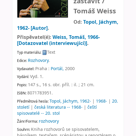
zastavit /
Tomáš Weiss
Od:
Topol, Jáchym
,
1962-
[Autor]
.
Přispěvatel(é):
Weiss, Tomáš
, 1966-
[Dotazovatel (interviewující)]
.
Text
Typ materiálu:
Rozhovory
.
Edice:
Praha :
Portál,
2000
Vydavatel:
Vyd. 1
.
Vydání:
147 s., 16 s. obr. příl. : il. ; 21 cm
.
Popis:
8071783951.
ISBN:
Topol, Jáchym, 1962-
|
1968-
|
20.
Předmětová hesla:
století
|
česká literatura -- 1968-
|
čeští
spisovatelé -- 20. stol
rozhovory
Žánr/Forma:
Kniha rozhovorů se spisovatelem,
Souhrn:
básníkem, textařem, scénáristou a reportérem o