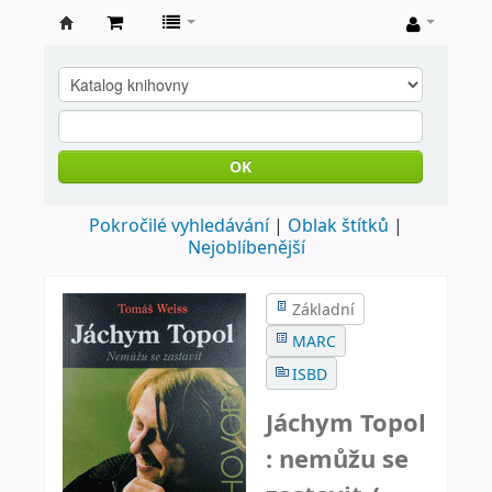
Farní
knihovna
Nové
Město
OK
nad
Pokročilé vyhledávání
Oblak štítků
Metují
Nejoblíbenější
Základní
MARC
ISBD
Jáchym Topol
: nemůžu se