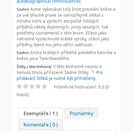
autobiographical reminiscences
Autor vykonával celý život povolání kněze a
Souhrn:
za své dlouhé praxe se samozřejmě setkal s
mnoha lidmi a vyslechl bezpočet lidských
příběhů,někdy dojemných, jindy veselých. Své
postřehy zaznamenal v této knize. Zčásti jako
náhodně vyslechnuté krátké výroky, zčásti jako
příběhy, které mu jeho věřící svěřovali.
Kniha krátkých příběhů polského básníka a
Souhrn:
kněze Jana Twardowského.
V této knihovně nejsou k
Štítky z této knihovny:
tomuto titulu přiřazené žádné štítky.
Pro
přidávání štítků je nutné být přihlášený.
Průměrné hodnocení: 0.0 (0
hlasů)
Exempláře
( 1 )
Poznámky
Komentáře ( 0 )