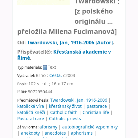
Twardowski ;
[z polského
originálu ...
přeložila Milena Fucimanová]
Od:
Twardowski, Jan
, 1916-2006
[Autor]
.
Přispěvatel(é):
Křesťanská akademie v
Římě
.
Text
Typ materiálu:
Brno :
Cesta,
c2003
Vydavatel:
102 s. : il. ; 16 x 17 cm
.
Popis:
8072950444.
ISBN:
Twardowski, Jan, 1916-2006
|
Předmětová hesla:
katolická víra
|
křesťanský život
|
pastorace
|
katoličtí kněží
|
Catholic faith
|
Christian life
|
Pastoral care
|
Catholic priests
aforismy
|
autobiografické vzpomínky
Žánr/Forma:
|
anekdoty
|
anecdotes
|
aphorisms
|