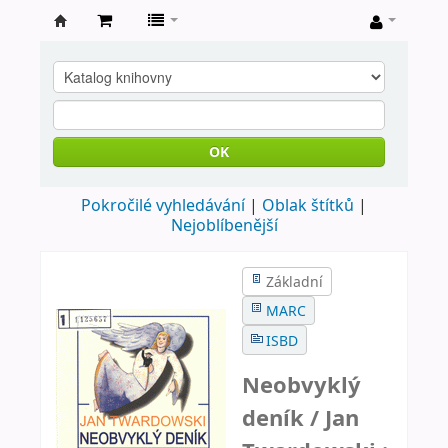
Farní
knihovna
Nové
Město
OK
nad
Pokročilé vyhledávání
Oblak štítků
Metují
Nejoblíbenější
Základní
MARC
ISBD
Neobvyklý
deník /
Jan