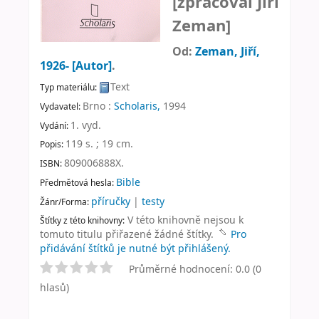
[zpracoval Jiří
Zeman]
Od:
Zeman, Jiří
,
1926-
[Autor]
.
Text
Typ materiálu:
Brno :
Scholaris,
1994
Vydavatel:
1. vyd
.
Vydání:
119 s. ; 19 cm
.
Popis:
809006888X.
ISBN:
Bible
Předmětová hesla:
příručky
|
testy
Žánr/Forma:
V této knihovně nejsou k
Štítky z této knihovny:
tomuto titulu přiřazené žádné štítky.
Pro
přidávání štítků je nutné být přihlášený.
Průměrné hodnocení: 0.0 (0
hlasů)