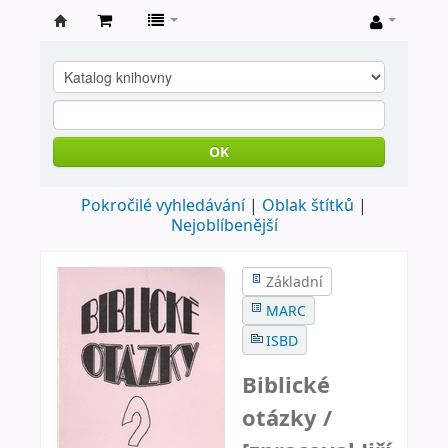
Farní
knihovna
Nové
Město
OK
nad
Pokročilé vyhledávání
Oblak štítků
Metují
Nejoblíbenější
Základní
MARC
ISBD
Biblické
otázky /