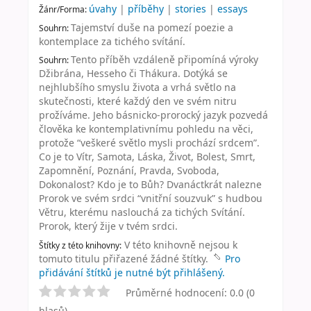
úvahy
|
příběhy
|
stories
|
essays
Žánr/Forma:
Tajemství duše na pomezí poezie a
Souhrn:
kontemplace za tichého svítání.
Tento příběh vzdáleně připomíná výroky
Souhrn:
Džibrána, Hesseho či Thákura. Dotýká se
nejhlubšího smyslu života a vrhá světlo na
skutečnosti, které každý den ve svém nitru
prožíváme. Jeho básnicko-prorocký jazyk pozvedá
člověka ke kontemplativnímu pohledu na věci,
protože “veškeré světlo mysli prochází srdcem”.
Co je to Vítr, Samota, Láska, Život, Bolest, Smrt,
Zapomnění, Poznání, Pravda, Svoboda,
Dokonalost? Kdo je to Bůh? Dvanáctkrát nalezne
Prorok ve svém srdci “vnitřní souzvuk” s hudbou
Větru, kterému naslouchá za tichých Svítání.
Prorok, který žije v tvém srdci.
V této knihovně nejsou k
Štítky z této knihovny:
tomuto titulu přiřazené žádné štítky.
Pro
přidávání štítků je nutné být přihlášený.
Průměrné hodnocení: 0.0 (0
hlasů)