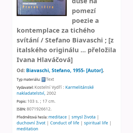
duše na
pomezí
poezie a
kontemplace za tichého
svítání /
Stefano Biavaschi ; [z
italského originálu ... přeložila
Ivana Hlaváčová]
Od:
Biavaschi, Stefano
, 1955-
[Autor]
.
Text
Typ materiálu:
Kostelní Vydří :
Karmelitánské
Vydavatel:
nakladatelství,
2002
103 s. ; 17 cm
.
Popis:
8071926612.
ISBN:
meditace
|
smysl života
|
Předmětová hesla:
duchovní život
|
Conduct of life
|
spiritual life
|
meditation