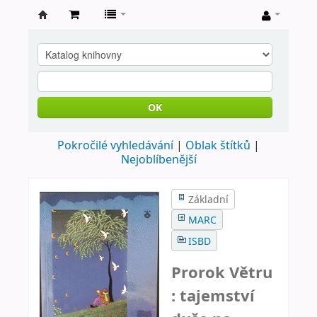
Farní
knihovna
Nové
Město
OK
nad
Pokročilé vyhledávání
Oblak štítků
Metují
Nejoblíbenější
Základní
MARC
ISBD
Prorok Větru
: tajemství