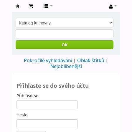
Farní
knihovna
Nové
Město
OK
nad
Pokročilé vyhledávání
Oblak štítků
Metují
Nejoblíbenější
Přihlaste se do svého účtu
Přihlásit se
Heslo